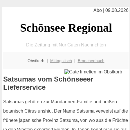
Abo | 09.08.2026
Schönsee Regional
Die Zeitung mit Nur Guten Nachrichten
Obstkorb |
Mittagstisch
|
Branchenbuch
Satsumas vom Schönseeer
Lieferservice
Satsumas gehören zur Mandarinen-Familie und heißen
botanisch Citrus unshiu. Der Name Satsuma verweist auf die
frühere japanische Provinz Satsuma, von wo aus die Früchte
in den Westen exportiert wurden. In Japan kennt man sie als